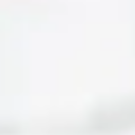
Metodologías del aprendizaje
Las metodologías para el aprendizaje son una parte
fundamental de nuestro Modelo Pedagógico. Nos alejan
de la educación
tradicional, ya que nuestro proceso de enseñanza-
aprendizaje es activo.
Buscamos que el alumno se involucre, interactúe y
participe y no sólo reciba información, a través de las
metodologías con
características CAR: