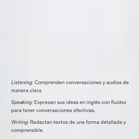
académico del inglés en nuestro colegio se adquiere
mediante la exposición a la lengua para que logren
comunicarse con fluidez de forma oral y escrita en el
segundo idioma que están aprendiendo, al mismo tiempo
que desarrollan las competencias que el mundo
globalizado demanda.
Nuestros alumnos desarrollan competencias profesionales
en las 4 habilidades de la lengua:
Listening:
Comprenden conversaciones y audios de
manera clara.
Speaking:
Expresan sus ideas en inglés con fluidez
para tener conversaciones efectivas.
Writing:
Redactan textos de una forma detallada y
comprensible.