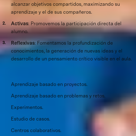
alcanzar objetivos compartidos, maximizando su
aprendizaje y el de sus compañeros.
Activas
: Promovemos la participación directa del
alumno.
Reflexivas
: Fomentamos la profundización de
conocimientos, la generación de nuevas ideas y el
desarrollo de un
pensamiento crítico visible en el aula.
El aprendizaje de nuestros alumnos se logra a través de:
Aprendizaje basado en proyectos.
Aprendizaje basado en problemas y retos.
Experimentos.
Estudio de casos.
Centros colaborativos.