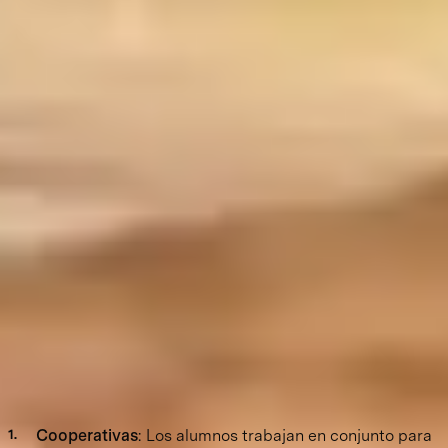
Metodologías del aprendizaje
Las metodologías para el aprendizaje son una parte
fundamental de nuestro Modelo Pedagógico. Nos alejan
de la educación
tradicional, ya que nuestro proceso de enseñanza-
aprendizaje es activo.
Buscamos que el alumno se involucre, interactúe y
participe y no sólo reciba información, a través de las
metodologías con
características CAR:
Cooperativas
: Los alumnos trabajan en conjunto para