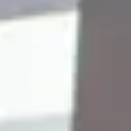
Formamos estudiantes
curiosos, seguros y con
propósito
Nuestros alumnos son protagonistas de su aprendizaje.
secundaria, fomentamos que toda la comunidad educati
trabaje en alianza con los padres de familia. Nuestro
objetivo es lograr una formación socioemocional integral
considerando las características individuales de cada
alumno y su contexto. Realizamos intervenciones
educativas-formativas pertinentes, enfocándonos en qu
cada estudiante aprenda a valorarse y potenciar sus
dones.
Conoce nuestro modelo