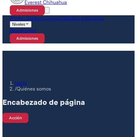
Everest Chihuahua
Admisiones
Home
¿Quiénes somos?
Modelo educativo
Niveles
Blog
Alumni
Admisiones
Inicio
/
Quiénes somos
Encabezado de página
Acción