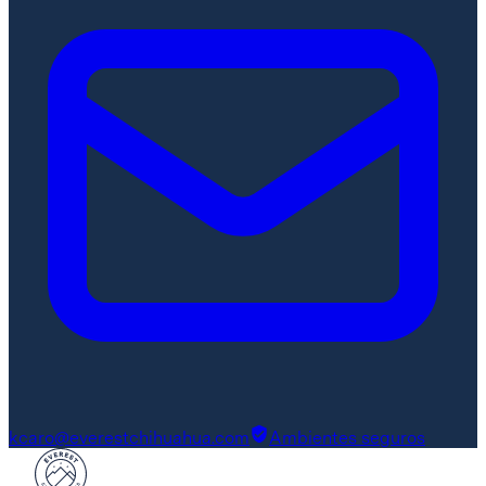
kcaro@everestchihuahua.com
Ambientes seguros